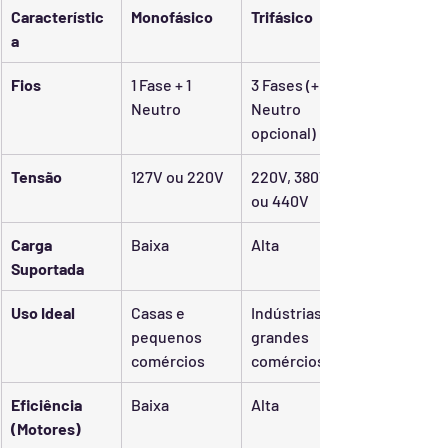
Característic
Monofásico
Trifásico
a
Fios
1 Fase + 1 
3 Fases (+ 1 
Neutro
Neutro 
opcional)
Tensão
127V ou 220V
220V, 380V 
ou 440V
Carga 
Baixa
Alta
Suportada
Uso Ideal
Casas e 
Indústrias e 
pequenos 
grandes 
comércios
comércios
Eficiência 
Baixa
Alta
(Motores)