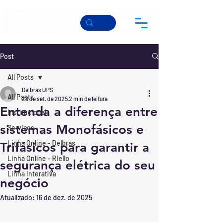
Post
All Posts
Delbras UPS
All Posts
23 de set. de 2025
2 min de leitura
Entenda a diferença entre
Institucional
sistemas Monofásicos e
Serviços
Linha Online - Delbras
Trifásicos para garantir a
Linha Online - Riello
segurança elétrica do seu
Linha Interativa
negócio
Atualizado:
16 de dez. de 2025