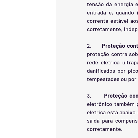
tensão da energia e
entrada e, quando i
corrente estável ao
corretamente, indep
2.      
Proteção con
proteção contra sob
rede elétrica ultra
danificados por pic
tempestades ou por 
3.      
Proteção con
eletrônico também p
elétrica está abaixo
saída para compensa
corretamente.