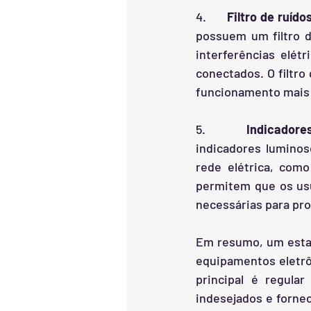
4.      
Filtro de ruído
possuem um filtro de
interferências elé
conectados. O filtro
funcionamento mais e
5.      
Indicadore
indicadores luminos
rede elétrica, com
permitem que os usu
necessárias para pro
Em resumo, um estab
equipamentos eletrôn
principal é regular
indesejados e forne