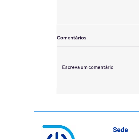
Comentários
Escreva um comentário
Delbras UPS apresenta linha
Del-Prime: Segurança
essencial para escritórios e
residências
Sede