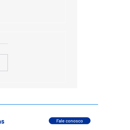
abilidade Energética e
a: A Importância vital
Nobreaks e da
tenção Especializada
enário Brasileiro
as
Fale conosco