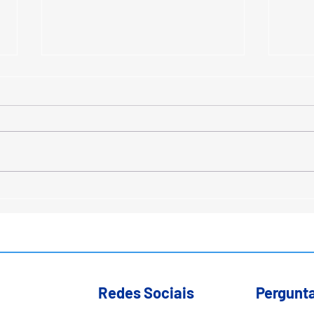
Locação de Nobreaks: A
Inst
Solução Inteligente e
Clim
flexível para proteger sua
dos 
rede
Manu
no C
Redes Sociais
Pergunt