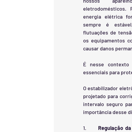
nossos aparelh
eletrodomésticos. 
energia elétrica f
sempre é estável,
flutuações de tensã
os equipamentos c
causar danos perman
É nesse contexto q
essenciais para pro
O estabilizador ele
projetado para corr
intervalo seguro p
importância desse di
1.      
Regulação da