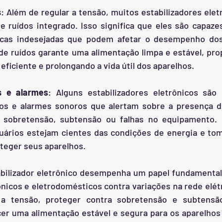
s
: Além de regular a tensão, muitos estabilizadores ele
 ruídos integrado. Isso significa que eles são capazes
tricas indesejadas que podem afetar o desempenho do
 de ruídos garante uma alimentação limpa e estável, pr
ficiente e prolongando a vida útil dos aparelhos.
s e alarmes
: Alguns estabilizadores eletrônicos são
os e alarmes sonoros que alertam sobre a presença d
o sobretensão, subtensão ou falhas no equipamento. 
ários estejam cientes das condições de energia e to
teger seus aparelhos.
ilizador eletrônico desempenha um papel fundamental 
icos e eletrodomésticos contra variações na rede elétr
 a tensão, proteger contra sobretensão e subtensão, 
cer uma alimentação estável e segura para os aparelhos