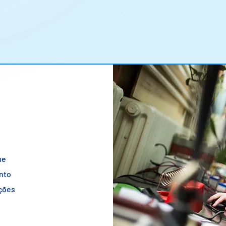
ue
nto
uções