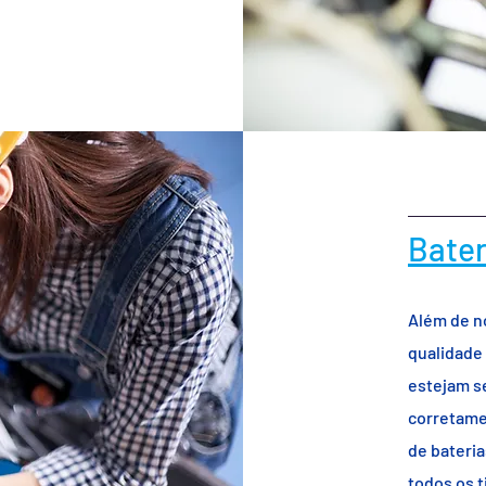
Bater
Além de n
qualidade
estejam s
corretame
de bateri
todos os t