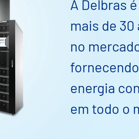
A Delbras 
mais de 30 
no mercado
fornecendo
energia con
em todo o 