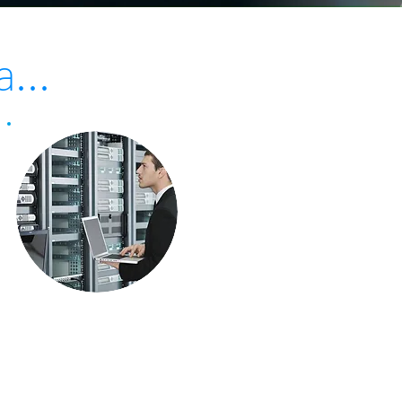
...
ços