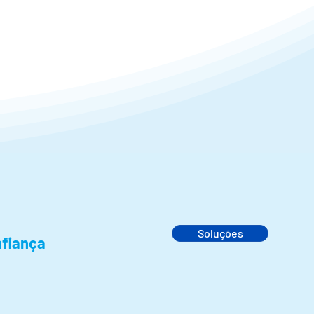
Soluções
nfiança