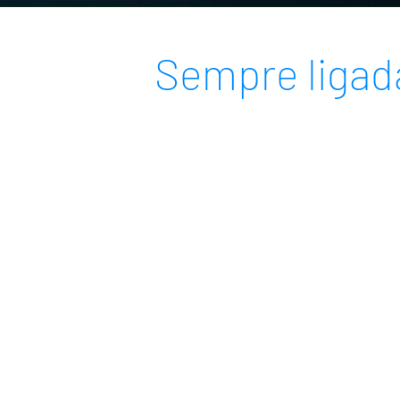
Sempre ligada
eaks
Servi