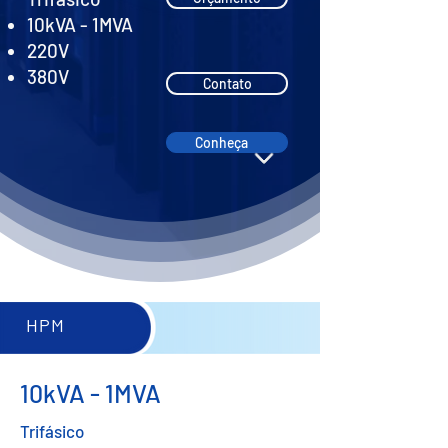
10kVA - 1MVA
220V
380V
Contato
Conheça
HPM
10kVA - 1MVA
Trifásico