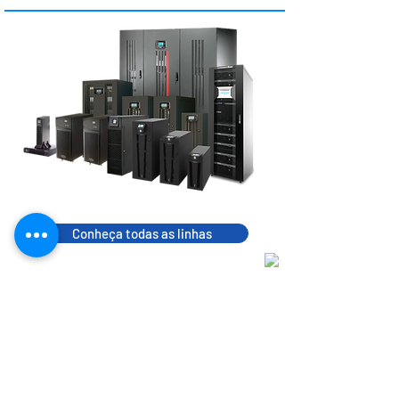
Conheça todas as linhas
Energia segura e confiável
A DELBRAS UPS é
especializada em Nobreaks e
Baterias de alta tecnologia e