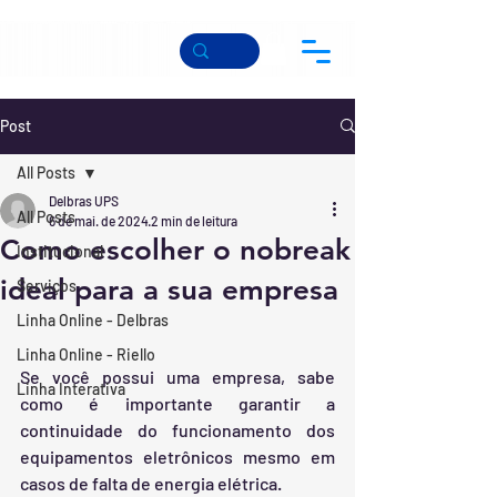
Post
All Posts
Delbras UPS
All Posts
6 de mai. de 2024
2 min de leitura
Como escolher o nobreak
Institucional
ideal para a sua empresa
Serviços
Linha Online - Delbras
Linha Online - Riello
Se você possui uma empresa, sabe 
Linha Interativa
como é importante garantir a 
continuidade do funcionamento dos 
equipamentos eletrônicos mesmo em 
casos de falta de energia elétrica.